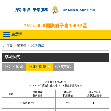
深耕學習 . 榮耀服務
Stay Learning . Glory Service
2019-2020
國際獅子會300A2區
主選單
首頁
>
榮譽榜
>
LCIF 捐獻
榮譽榜
LCTF 捐獻
LCIF 捐獻
特殊貢獻
國際獅子會300A2區
2015-2016年度統計獅友捐L C I F基金數量芳名錄
捐獻獅友
本年度
個人歷年來
順序
及所屬會
捐獻基數
捐獻累計基數
林齊國(西區)
121
424