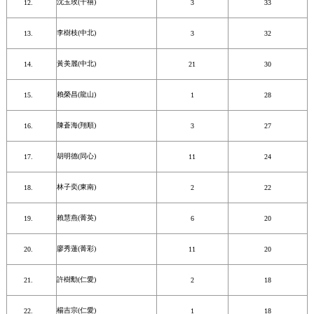
沈玉玫(千禧)
3
33
李樹枝(中北)
3
32
黃美麗(中北)
21
30
賴榮昌(龍山)
1
28
陳蒼海(翔順)
3
27
胡明德(同心)
11
24
林子奕(東南)
2
22
賴慧燕(菁英)
6
20
廖秀蓮(菁彩)
11
20
許樹勳(仁愛)
2
18
楊吉宗(仁愛)
1
18