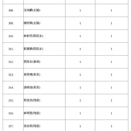
沈鴻麟(太陽)
1
1
陳阿興(太陽)
1
1
林郁芳(西區女)
1
1
劉麗卿(西區女)
1
1
西區女(會捐)
1
1
黃明傳(長安)
1
1
謝楷強(長安)
1
1
郭浚浩(翔賀)
1
1
林明賢(翔賀)
1
1
張吉桎(翔賀)
1
1