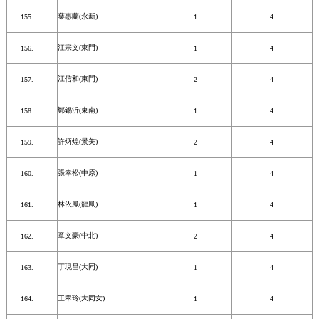
葉惠蘭(永新)
1
4
江宗文(東門)
1
4
江信和(東門)
2
4
鄭錫沂(東南)
1
4
許炳煌(景美)
2
4
張幸松(中原)
1
4
林依鳳(龍鳳)
1
4
章文豪(中北)
2
4
丁現昌(大同)
1
4
王翠玲(大同女)
1
4