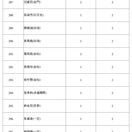
沈建宏(金門)
2
2
高淑芳(日月光)
1
2
陳建誠(自強)
1
2
黃勇義(自強)
1
2
蕭長崑(金站)
2
2
黃惠珍(金站)
1
2
徐年豐(金站)
1
2
翁美秋(卓越國際)
1
2
林金宏(至善)
1
2
朱威達(一交)
1
2
林明輝(一交)
1
2