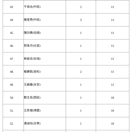
干靖永(中區)
2
11
陳昱齊(中區)
3
11
陳詩農(信德)
1
11
郭珠月(仕貿)
1
11
林啟全(自強)
1
11
楊勝凱(老松)
2
11
王婉蓁(永安)
1
11
鄭文音(西區)
1
10
王昇傑(博愛)
1
10
潘淑玲(京華)
1
10