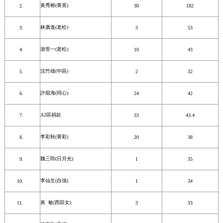
黃秀榕(菁英)
30
182
林廣進(老松)
3
53
游世一(老松)
10
43
沈竹雄(中區)
2
32
許焜海(同心)
24
42
A2區捐款
33
43.4
李彩秋(菁彩)
20
38
魏三郎(日月光)
1
35
李仙生(自強)
1
34
黃 敏(西區女)
3
33