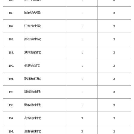
陳滄明(雙園)
1
3
江義行(中區)
1
3
謝在霖(中區)
1
3
洪輝吉(西門)
1
3
張威珍西門)
1
3
劉維政(莊敬)
1
3
洪燦淙(東門)
1
3
鄭啟輝(東門)
1
3
高智明(東門)
3
3
蔡慶瑞(東門)
3
3