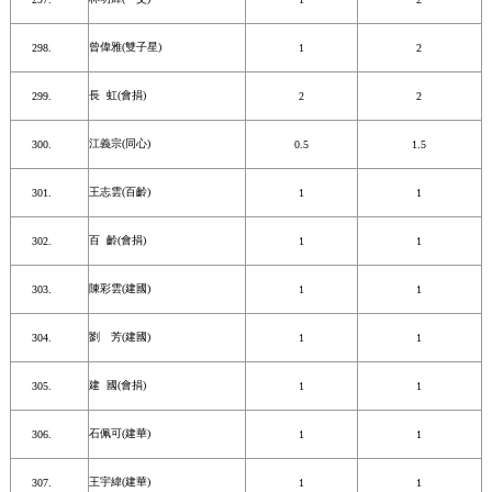
曾偉雅(雙子星)
1
2
長 虹(會捐)
2
2
江義宗(同心)
0.5
1.5
王志雲(百齡)
1
1
百 齡(會捐)
1
1
陳彩雲(建國)
1
1
劉 芳(建國)
1
1
建 國(會捐)
1
1
石佩可(建華)
1
1
王宇緯(建華)
1
1