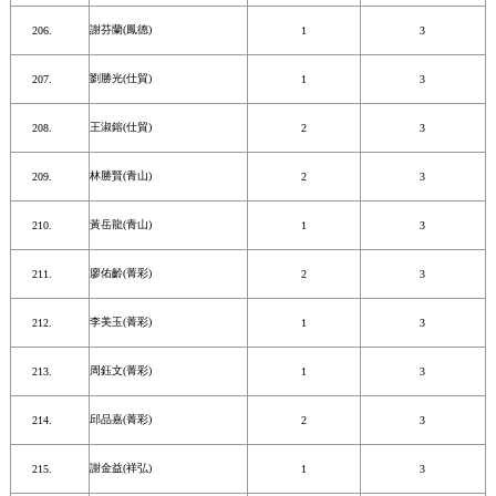
謝芬蘭(鳳德)
1
3
劉勝光(仕貿)
1
3
王淑鎔(仕貿)
2
3
林勝賢(青山)
2
3
黃岳龍(青山)
1
3
廖佑齡(菁彩)
2
3
李美玉(菁彩)
1
3
周鈺文(菁彩)
1
3
邱品嘉(菁彩)
2
3
謝金益(祥弘)
1
3