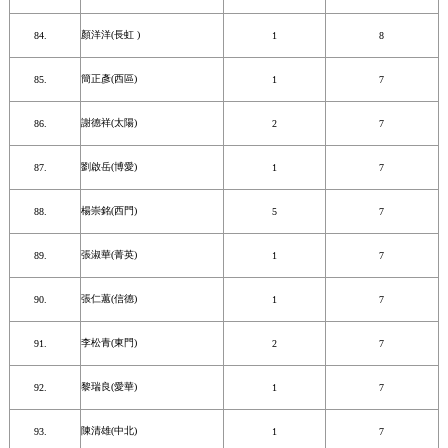
顏洋洋(長虹 )
1
8
簡正彥(西區)
1
7
謝德祥(太陽)
2
7
劉啟岳(博愛)
1
7
楊崇銘(西門)
5
7
張淑華(菁英)
1
7
張仁蕙(信德)
1
7
李松青(東門)
2
7
黎瑞良(愛華)
1
7
陳清雄(中北)
1
7