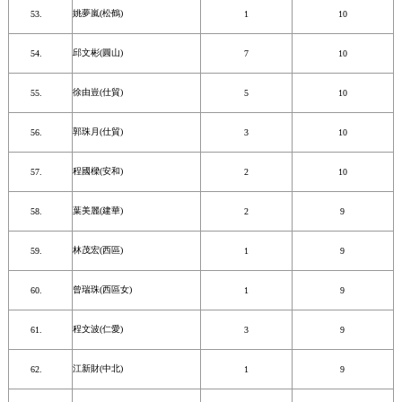
姚夢嵐(松鶴)
1
10
邱文彬(圓山)
7
10
徐由豈(仕貿)
5
10
郭珠月(仕貿)
3
10
程國樑(安和)
2
10
葉美麗(建華)
2
9
林茂宏(西區)
1
9
曾瑞珠(西區女)
1
9
程文波(仁愛)
3
9
江新財(中北)
1
9