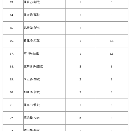
陳嘉忠(南門)
1
9
陳淑芳(菁彩)
1
9
姚嘉偉(自強)
1
9
黃麗珍(周遊)
1
8.5
京 華(會捐)
1
8.5
施蔡國瑛(建國)
5
8
簡正彥(西區)
2
8
劉來儀(京華)
5
8
陳崑生(景美)
1
8
蘇添發(八德)
3
8
羅金蓮(美德)
1
8