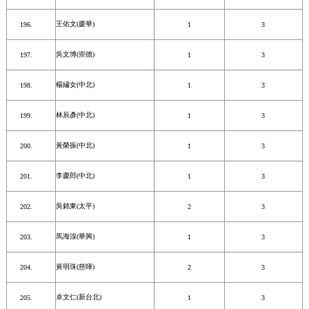
王佑文(慶華)
1
3
吳文博(崇德)
1
3
楊繡女(中北)
1
3
林辰彥(中北)
1
3
黃榮振(中北)
1
3
李慶郎(中北)
1
3
吳銘東(太平)
2
3
馬海湶(華興)
1
3
黃明珠(慈暉)
2
3
卓文仁(新台北)
1
3