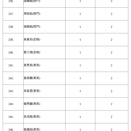
謝國鐘(西門)
1
2
周明碧(西門)
1
2
孫殿銘(西門)
1
2
黃素芬(宏積)
1
2
蔡汀洲(宏積)
1
2
黃秀美(菁英)
1
2
葉碧蘭(菁英)
1
2
高筱雯(菁英)
1
2
楊秀蘭(菁英)
1
2
吳清惠(菁英)
1
2
賴麗娟(菁英)
1
2