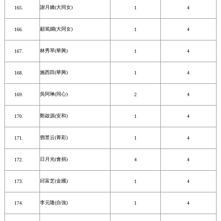
謝月嬌(大同女)
1
4
顧篤嫻(大同女)
1
4
林秀琴(華興)
1
4
施西田(華興)
1
4
吳阿琳(同心)
2
4
鄭啟源(安和)
1
4
鄧景云(菁彩)
1
4
日月光(會捐)
4
4
邱富芝(金國)
1
4
李元隆(自強)
1
4