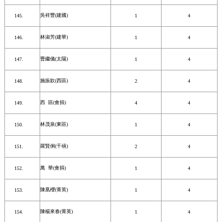
吳祥豐(建國)
1
4
林淑芳(建華)
1
4
曹繼儀(太陽)
1
4
施振欽(西區)
2
4
西 區(會捐)
4
4
林茂泉(東區)
1
4
羅賢俐(千禧)
2
4
萬 華(會捐)
1
4
陳凰櫻(菁英)
1
4
陳楊來春(菁英)
1
4