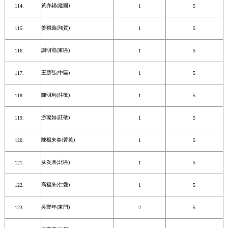
黃亦錫(建國)
1
5
姜禮義(翔賀)
1
5
謝明寬(東區)
1
5
王勝弘(中區)
1
5
陳明利(莊敬)
1
5
游璨如(莊敬)
1
5
陳楊來春(菁英)
1
5
蘇炎興(北區)
1
5
高福來(仁愛)
1
5
吳豐年(東門)
2
5