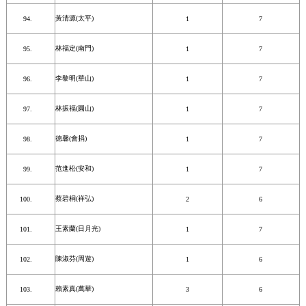
黃清源(太平)
1
7
林福定(南門)
1
7
李黎明(華山)
1
7
林振福(圓山)
1
7
德馨(會捐)
1
7
范進松(安和)
1
7
蔡碧桐(祥弘)
2
6
王素蘭(日月光)
1
7
陳淑芬(周遊)
1
6
賴素真(萬華)
3
6