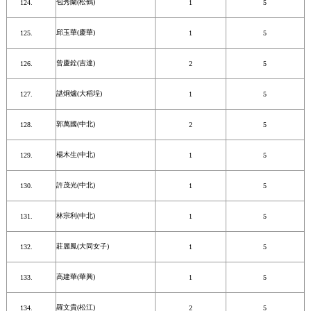
包秀蘭(松鶴)
1
5
邱玉華(慶華)
1
5
曾慶銓(吉達)
2
5
諶炯爐(大稻埕)
1
5
郭萬國(中北)
2
5
楊木生(中北)
1
5
許茂光(中北)
1
5
林宗利(中北)
1
5
莊麗鳳(大同女子)
1
5
高建華(華興)
1
5
羅文貴(松江)
2
5