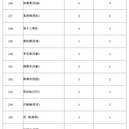
徐國勇(至誠)
1
3
葉寶桐(長虹)
3
3
第十三專區
3
3
蔡銓榮(長春)
1
2
李忠霖(百齡)
1
2
陳勝宏(百齡)
2
2
鄭傳宗(翔賀)
1
2
郭訓佑(力行)
1
2
許錫倫(長安)
1
2
宏 積(會捐)
2
2