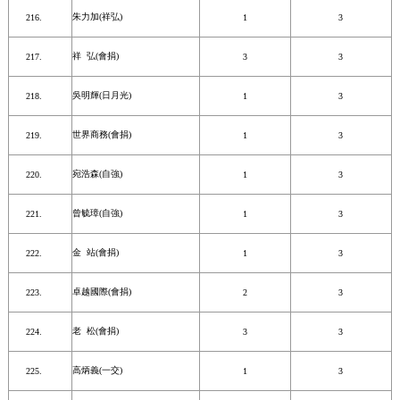
朱力加(祥弘)
1
3
祥 弘(會捐)
3
3
吳明輝(日月光)
1
3
世界商務(會捐)
1
3
宛浩森(自強)
1
3
曾毓璋(自強)
1
3
金 站(會捐)
1
3
卓越國際(會捐)
2
3
老 松(會捐)
3
3
高炳義(一交)
1
3