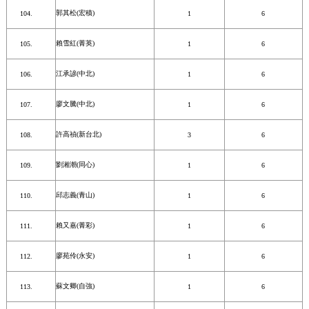
郭其松(宏積)
1
6
賴雪紅(菁英)
1
6
江承諺(中北)
1
6
廖文騰(中北)
1
6
許高禎(新台北)
3
6
劉湘潮(同心)
1
6
邱志義(青山)
1
6
賴又嘉(菁彩)
1
6
廖苑伶(永安)
1
6
蘇文卿(自強)
1
6