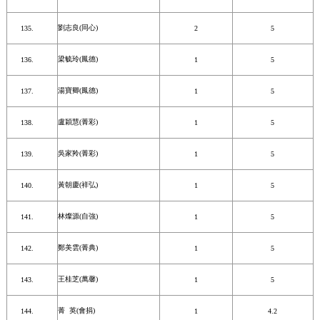
劉志良(同心)
2
5
梁毓玲(鳳德)
1
5
湯寶卿(鳳德)
1
5
盧穎慧(菁彩)
1
5
吳家羚(菁彩)
1
5
黃朝慶(祥弘)
1
5
林燦源(自強)
1
5
鄭美雲(菁典)
1
5
王桂芝(萬馨)
1
5
菁 英(會捐)
1
4.2