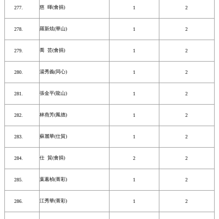
慈 暉(會捐)
1
2
羅新炫(華山)
1
2
喬 芸(會捐)
1
2
湯秀義(同心)
1
2
張金平(龍山)
1
2
林燕芳(鳳德)
1
2
蘇麗華(仕貿)
1
2
仕 貿(會捐)
2
2
葉蕙楨(菁彩)
1
2
江秀華(菁彩)
1
2