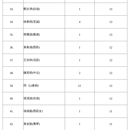
鄭文津(自強)
1
13
徐春煌(至誠)
4
13
簡麗傎(鳳德)
1
13
黃春成(西區)
1
12
王光祥(北區)
1
12
陳高明(中北)
2
12
同 心(會捐)
12
12
張清波(自強)
1
12
張侯蔭(西區女)
1
11
黃金龍(萬華)
1
11