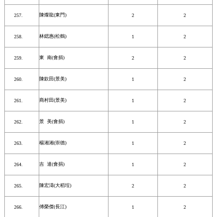
陳燦龍(東門)
2
2
林鍶惠(松鶴)
1
2
東 南(會捐)
2
2
陳欽田(景美)
1
2
商村田(景美)
1
2
景 美(會捐)
1
2
楊湘湘(崇德)
1
2
吉 達(會捐)
1
2
陳宏濤(大稻埕)
2
2
傅榮傑(長江)
1
2