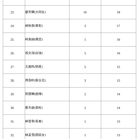
廖芳卿(大同女)
10
18
林秋蓉(菁彩)
3
17
柯美絹(喬芸)
1
16
張文深(自強)
5
16
王惠民(明星)
5
15
周吾軒(新台北)
3
15
郭寶卿(慈暉)
2
14
蔡天啟(老松)
2
14
林晉章(長春)
1
13
林孟雪(西區女)
1
13