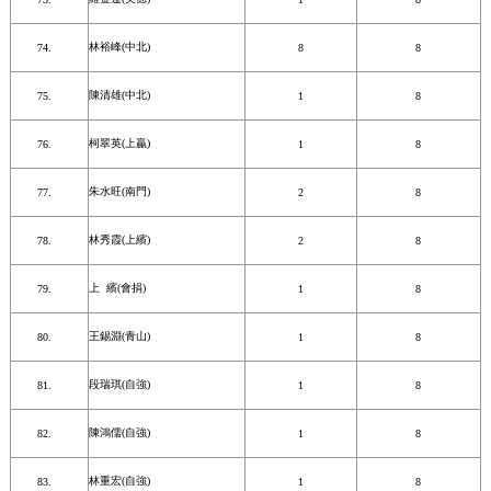
林裕峰(中北)
8
8
陳清雄(中北)
1
8
柯翠英(上贏)
1
8
朱水旺(南門)
2
8
林秀霞(上繽)
2
8
上 繽(會捐)
1
8
王錫淵(青山)
1
8
段瑞琪(自強)
1
8
陳鴻儒(自強)
1
8
林重宏(自強)
1
8