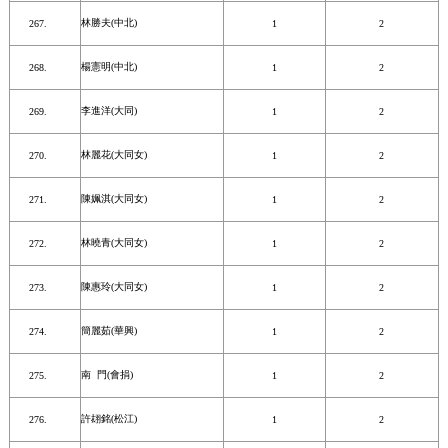
林勝夫(中北)
1
2
楊憲明(中北)
1
2
李進洋(大同)
1
2
林麗花(大同女)
1
2
陳姵淇(大同女)
1
2
林曉青(大同女)
1
2
陳惠玲(大同女)
1
2
簡麗茹(華興)
1
2
南 門(會捐)
1
2
許翃銘(松江)
1
2