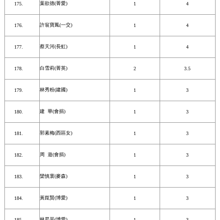
葉欲德(菁愛)
1
4
許翁寶鳳(一交)
1
4
蔡天河(長虹)
1
4
白雪莉(菁英)
2
3.5
林秀粉(建國)
1
3
建 華(會捐)
1
3
郭素梅(西區女)
1
3
周 遊(會捐)
1
3
欒慎寰(麥森)
1
3
黃崑賢(博愛)
1
3
林昇平(博愛)
1
3