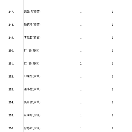
劉曼瑛(菁英)
1
2
鍾寶玲(菁英)
1
2
李佳哲(群愛)
1
2
群 愛(會捐)
1
2
仁 愛(會捐)
2
2
邱陳惜(京華)
1
2
溫小慧(京華)
1
2
吳月雲(京華)
1
2
金學坪(信德)
1
2
徐惠玲(信德)
1
2