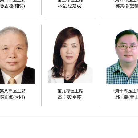
張吉桎(翔賀)
林弘杰(建成)
郭其松(宏積
第八專區主席
第九專區主席
第十專區主
陳正氣(大同)
高玉蕊(喬芸)
邱志義(青山