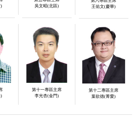
第六專區主席
)
吳文昭(北區)
王佑文(慶華)
席
第十一專區主席
第十二專區主席
)
李光杏(金門)
葉欲德(菁愛)