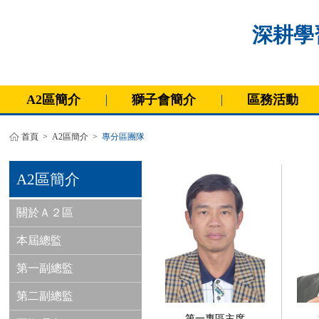
深耕學習
A2區簡介
獅子會簡介
區務活動
首頁
>
A2區簡介
>
專分區團隊
A2區簡介
關於Ａ２區
本屆總監
第一副總監
第二副總監
第一專區主席