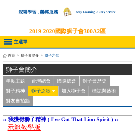
深耕學習 . 榮耀服務
Stay Learning . Glory Service
2019-2020
國際獅子會300A2區
主選單
首頁
>
獅子會簡介
>
獅子之歌
獅子會簡介
年度主題
台灣總會
國際總會
獅子會歷史
獅子精神
獅子之歌
加入獅子會
標誌與藝術
獅友自拍牆
:: 我獲得獅子精神 ( I've Got That Lion Spirit ) ::
示範教學版