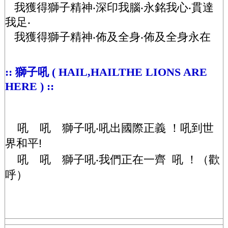
我獲得獅子精神‧深印我腦‧永銘我心‧貫達
我足‧
我獲得獅子精神‧佈及全身‧佈及全身永在
:: 獅子吼 ( HAIL,HAILTHE LIONS ARE
HERE ) ::
吼 吼 獅子吼‧吼出國際正義 ！吼到世
界和平!
吼 吼 獅子吼‧我們正在一齊 吼 ！（歡
呼）