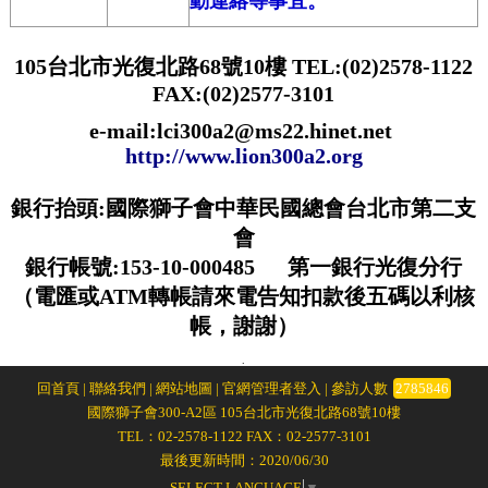
動連絡等事宜。
105台北市光復北路68號10樓 TEL:(02)2578-1122
FAX:(02)2577-3101
e-mail:lci300a2@ms22.hinet.net
http://www.lion300a2.org
銀行抬頭:國際獅子會中華民國總會台北市第二支
會
銀行帳號:153-10-000485 第一銀行光復分行
（電匯或ATM轉帳請來電告知扣款後五碼以利核
帳，謝謝）
.
回首頁
|
聯絡我們
|
網站地圖
|
官網管理者登入
| 參訪人數
2785846
國際獅子會300-A2區 105台北市光復北路68號10樓
TEL：02-2578-1122 FAX：02-2577-3101
最後更新時間：2020/06/30
SELECT LANGUAGE
▼