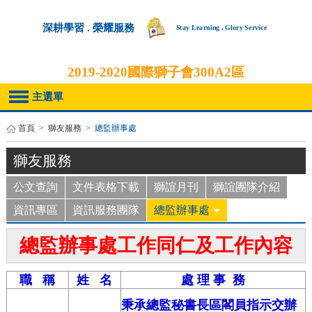
深耕學習 . 榮耀服務
Stay Learning . Glory Service
2019-2020
國際獅子會300A2區
主選單
首頁
>
獅友服務
>
總監辦事處
獅友服務
公文查詢
文件表格下載
獅誼月刊
獅誼團隊介紹
資訊專區
資訊服務團隊
總監辦事處
總監辦事處工作同仁及工作內容
職 稱
姓 名
處 理 事 務
秉承總監秘書長區閣員指示交辦