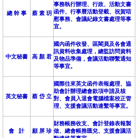
事務執行辦理、行政、活動文書
函件、行事曆活動登載、祝賀唁
總 幹 事
蔡 素 玥
慰事務、會議紀錄文書處理等事
宜。
國內函件收發、區閣員及各會通
訊資料收集處理，總監訪問資料
中文秘書
高 顏 君
及物品準備，會議活動聯繫通知
等事宜。
國際往來英文函件表報處理、協
助會計辦理總會款項申請及核
英文秘書
蔡 岱 立
對、會員入退會電腦檔案校正管
理、支援會議活動連繫等事宜。
財務帳務收支、會計登錄表報製
會 計
顧 屏 珍
做、總會帳務匯兌、支援會議活