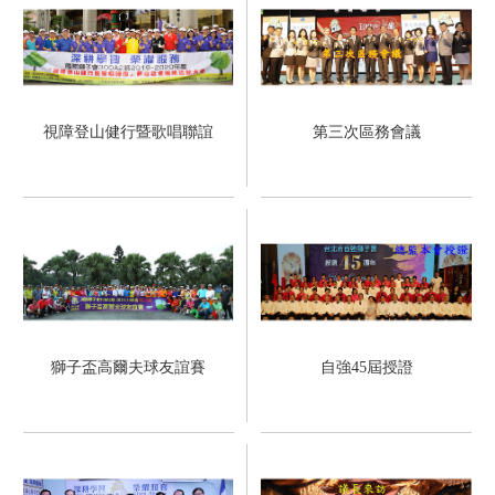
視障登山健行暨歌唱聯誼
第三次區務會議
獅子盃高爾夫球友誼賽
自強45屆授證