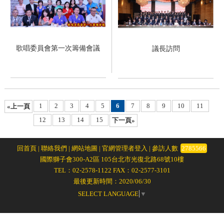
歌唱委員會第一次籌備會議
議長訪問
1
2
3
4
5
6
7
8
9
10
11
«上一頁
12
13
14
15
下一頁»
回首頁
|
聯絡我們
|
網站地圖
|
官網管理者登入
| 參訪人數
2785566
國際獅子會300-A2區 105台北市光復北路68號10樓
TEL：02-2578-1122 FAX：02-2577-3101
最後更新時間：2020/06/30
SELECT LANGUAGE
▼