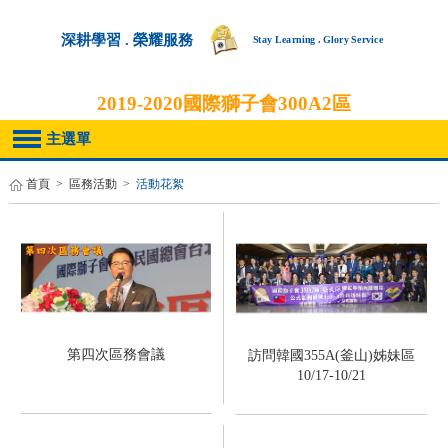
深耕學習 . 榮耀服務
Stay Learning . Glory Service
2019-2020
國際獅子會300A2區
主選單
首頁
>
區務活動
>
活動花絮
第四次區務會議
訪問韓國355A(釜山)姊妹區
10/17-10/21